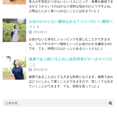
収入が不安定かつ少ないという人にとって、食費を確保でき
るかどうかというのはかなり深刻な悩みのひとつですよね。
人間はとにかく食べられないことには生きてい[…]
お金のかからない趣味はある？コスパのいい趣味ベ
スト５
2019.09.11
お金がないと休日にショッピングを楽しむことができませ
ん。ゴルフやスポーツ観戦といったお金のかかる趣味もNG
です。でも、時間だけはたっぷりあるという人も[…]
健康であり続けるために低所得者がすべき3+1つの
こと
2019.09.20
健康であることはとても大きな財産になります。健康であれ
ばどうにしかして稼ぐことができますので、苦しくても生き
ていくことができます。でも、病気を患ってし[…]