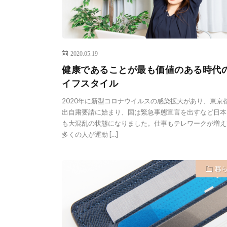
2020.05.19
健康であることが最も価値のある時代
イフスタイル
2020年に新型コロナウイルスの感染拡大があり、東京
出自粛要請に始まり、国は緊急事態宣言を出すなど日本
も大混乱の状態になりました。仕事もテレワークが増え
多くの人が運動 […]
暮