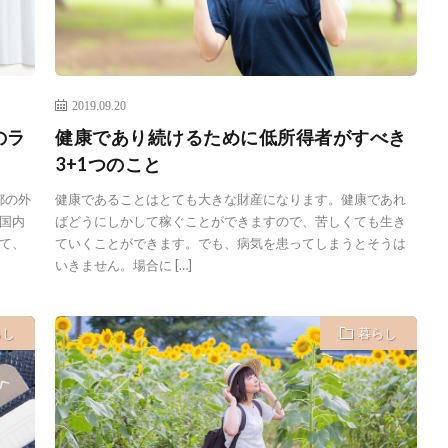
2019.09.20
のラ
健康であり続けるために低所得者がすべき
3+1つのこと
都の外
健康であることはとても大きな財産になります。健康であれ
国内
ばどうにしかして稼ぐことができますので、苦しくても生き
て、
ていくことができます。でも、病気を患ってしまうとそうは
いきません。場合に […]
らし
暮らし