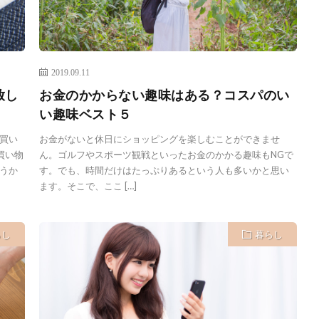
2019.09.11
放し
お金のかからない趣味はある？コスパのい
い趣味ベスト５
買い
お金がないと休日にショッピングを楽しむことができませ
買い物
ん。ゴルフやスポーツ観戦といったお金のかかる趣味もNGで
うか
す。でも、時間だけはたっぷりあるという人も多いかと思い
ます。そこで、ここ […]
らし
暮らし