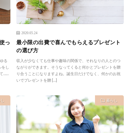
2020.05.24
を使っ
最小限の出費で喜んでもらえるプレゼント
の選び方
ゆる
収入が少なくても仕事や趣味の関係で、それなりの人とのつ
ルをし
ながりができます。そうなってくると何かとプレゼントを贈
て……
り合うことになりますよね。誕生日だけでなく、何かのお祝
いでプレゼントを贈 […]
らし
暮らし