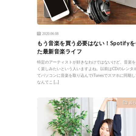
2020.06.08
もう音楽を買う必要はない！Spotify
た最新音楽ライフ
特定のアーティストが好きなわけではないけど、音楽を
く楽しみたいという人いますよね。以前はCDのレンタ
てパソコンに音楽を取り込んでiTunesでスマホに同期し
なんてこ […]
暮