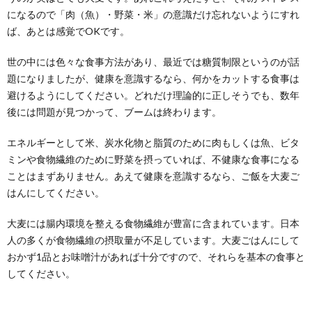
になるので「肉（魚）・野菜・米」の意識だけ忘れないようにすれ
ば、あとは感覚でOKです。
世の中には色々な食事方法があり、最近では糖質制限というのが話
題になりましたが、健康を意識するなら、何かをカットする食事は
避けるようにしてください。どれだけ理論的に正しそうでも、数年
後には問題が見つかって、ブームは終わります。
エネルギーとして米、炭水化物と脂質のために肉もしくは魚、ビタ
ミンや食物繊維のために野菜を摂っていれば、不健康な食事になる
ことはまずありません。あえて健康を意識するなら、ご飯を大麦ご
はんにしてください。
大麦には腸内環境を整える食物繊維が豊富に含まれています。日本
人の多くが食物繊維の摂取量が不足しています。大麦ごはんにして
おかず1品とお味噌汁があれば十分ですので、それらを基本の食事と
してください。